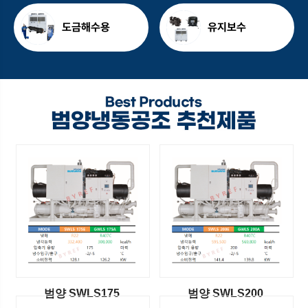
도금해수용
유지보수
범양 SWLS175
범양 SWLS200