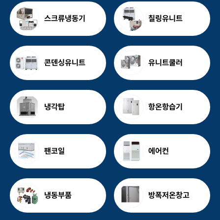
스크류냉동기
칠링유니트
콘덴싱유니트
유니트쿨러
냉각탑
항온항습기
팬코일
에어컨
냉동부품
방폭저온창고