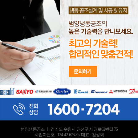
범양냉동공조 ㅣ 경기도 수원시 권선구 세권로62번길 75
사업자번호 : 124-42-67520 / 대표 : 김상회