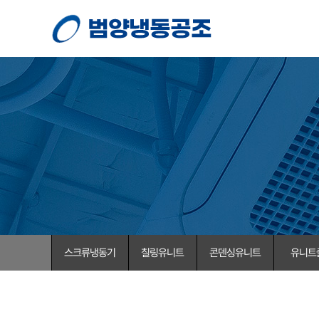
스크류냉동기
칠링유니트
콘덴싱유니트
유니트