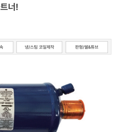
트너!
속
냉/스팀 코일제작
판형/쉘&튜브