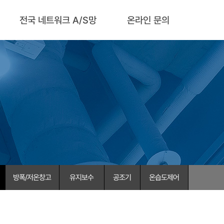
전국 네트워크 A/S망
온라인 문의
방폭/저온창고
유지보수
공조기
온습도제어