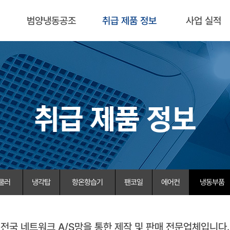
범양냉동공조
취급 제품 정보
사업 실적
취급 제품 정보
쿨러
냉각탑
항온항습기
팬코일
에어컨
냉동부품
전국 네트워크 A/S망을 통한 제작 및 판매 전문업체입니다.