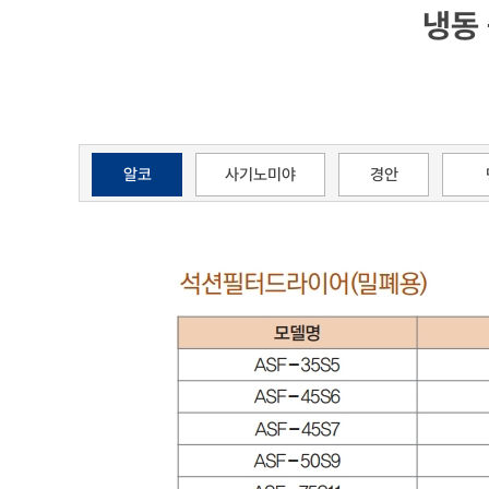
냉동
알코
사기노미야
경안