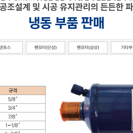
 공조설계 및 시공 유지관리의 든든한 파
냉동 부품 판매
댄포스
팬모터(단상)
팬모터(삼상)
기타부